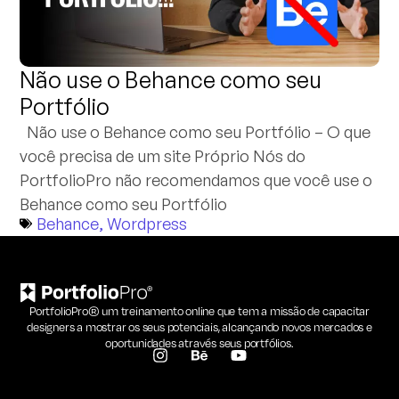
Não use o Behance como seu
Portfólio
Não use o Behance como seu Portfólio – O que
você precisa de um site Próprio Nós do
PortfolioPro não recomendamos que você use o
Behance como seu Portfólio
Behance
,
Wordpress
PortfolioPro® um treinamento online que tem a missão de capacitar
designers a mostrar os seus potenciais, alcançando novos mercados e
oportunidades através seus portfólios.